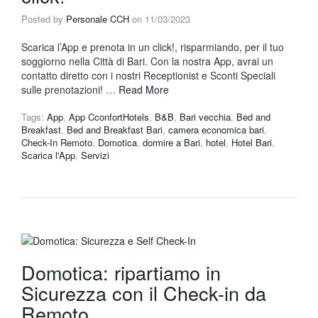
Posted by
Personale CCH
on
11/03/2023
Scarica l’App e prenota in un click!, risparmiando, per il tuo
soggiorno nella Città di Bari. Con la nostra App, avrai un
contatto diretto con i nostri Receptionist e Sconti Speciali
sulle prenotazioni! …
Read More
Tags:
App
,
App CconfortHotels
,
B&B
,
Bari vecchia
,
Bed and
Breakfast
,
Bed and Breakfast Bari
,
camera economica bari
,
Check-In Remoto
,
Domotica
,
dormire a Bari
,
hotel
,
Hotel Bari
,
Scarica l'App
,
Servizi
Domotica: ripartiamo in
Sicurezza con il Check-in da
Remoto