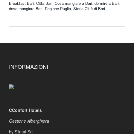
Breakfast Bari
,
Città Bari
,
Cosa mangiare a Bari
,
dormire a Bari
,
dove mangiare Bari
,
Regione Puglia
,
Storia Città di Bari
INFORMAZIONI
CConfort Hotels
Gestione Alberghiera
by Silmat Srl