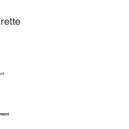
rette
ent
tment