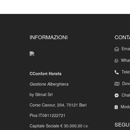
INFORMAZIONI
CONT
Emai
What
Tele
CConfort Hotels
Dov
Gestione Alberghiera
by Silmat Srl
Cha
Corso Cavour, 204,
70121 Bari
Modu
Piva IT0811222721
SEGUI
Capitale Sociale € 30.000,00 i.v.