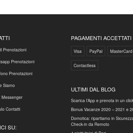
ATTI
PAGAMENTI ACCETTATI
l Prenotazioni
Visa
PayPal
MasterCard
sapp Prenotazioni
Contactless
fono Prenotazioni
e Siamo
ULTIMI DAL BLOG
t Messenger
Scarica l’App e prenota in un clic
lo Contatti
Bonus Vacanze 2020 – 2021 e 2
Domotica: ripartiamo in Sicurezza
Check-in da Remoto
CI SU: