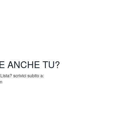
Promo
Blog
FAQs
Info
Contatti
E ANCHE TU?
ista? scrivici subito a:
om