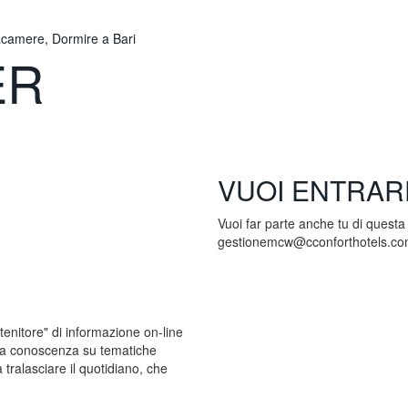
ER
Home
Chi siamo
Preventivo
Location
VUOI ENTRAR
Vuoi far parte anche tu di questa L
gestionemcw@cconforthotels.c
tenitore" di informazione on-line
 la conoscenza su tematiche
tralasciare il quotidiano, che