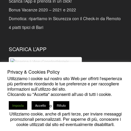
Scarica l’App e prenota in un click!
Bonus Vacanze 2020 – 2021 e 2022
Domotica: ripartiamo in Sicurezza con il Check-in da Remoto
4 piatti tipici di Bari
SCARICA L’APP
Privacy & Cookies Policy
Scarica L'App Prenotazioni facili e
Utilizziamo i cookie sul nostro sito Web per offrirti l'esperienza
Sconti esclusivi
più pertinente ricordando le tue preferenze e per raccogliere
informazioni sull’utilizzo del sito.
Cliccando su "Accetta" acconsenti all'uso di tutti i cookie.
o
Imposta
Accetto
Rifiuto
Utilizziamo cookie, anche di parti terze, per inviare messaggi
12
promozionali personalizzati. Per saperne di più, conoscere i
2020 - 2026
CconfortHotels | Bari
-
Powered by iMB
cookie utilizzati dal sito ed eventualmente disabilitarli.
Open