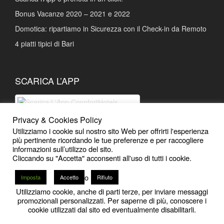
Bonus Vacanze 2020 – 2021 e 2022
Domotica: ripartiamo in Sicurezza con il Check-in da Remoto
4 piatti tipici di Bari
SCARICA L’APP
Privacy & Cookies Policy
Scarica L'App Prenotazioni facili e
Utilizziamo i cookie sul nostro sito Web per offrirti l'esperienza
Sconti esclusivi
più pertinente ricordando le tue preferenze e per raccogliere
informazioni sull’utilizzo del sito.
Cliccando su "Accetta" acconsenti all'uso di tutti i cookie.
o
Imposta
Accetto
Rifiuto
Utilizziamo cookie, anche di parti terze, per inviare messaggi
12
promozionali personalizzati. Per saperne di più, conoscere i
2020 - 2026
CconfortHotels | Bari
-
Powered by iMB
cookie utilizzati dal sito ed eventualmente disabilitarli.
Open