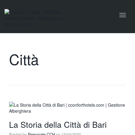
Toggl
naviga
Città
La Storia della Città di Bari
Posted by
Personale CCH
on
15/04/2020