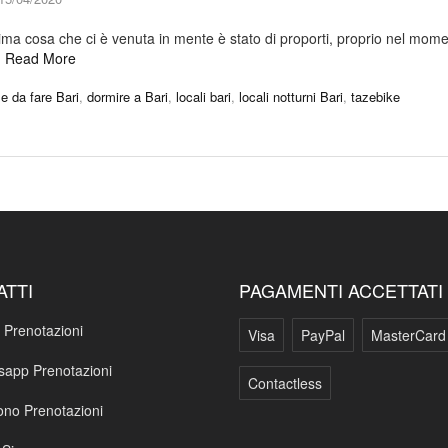
a prima cosa che ci è venuta in mente è stato di proporti, proprio nel mom
…
Read More
e da fare Bari
,
dormire a Bari
,
locali bari
,
locali notturni Bari
,
tazebike
ATTI
PAGAMENTI ACCETTATI
 Prenotazioni
Visa
PayPal
MasterCard
app Prenotazioni
Contactless
ono Prenotazioni