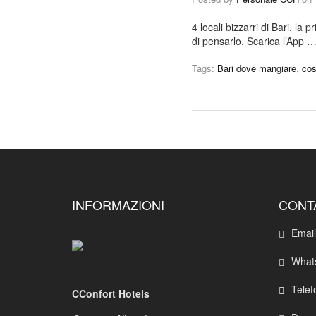
4 locali bizzarri di Bari, l
di pensarlo. Scarica l’App 
Tags:
Bari dove mangiare
,
cos
INFORMAZIONI
CONT
Email
Whats
Telef
CConfort Hotels