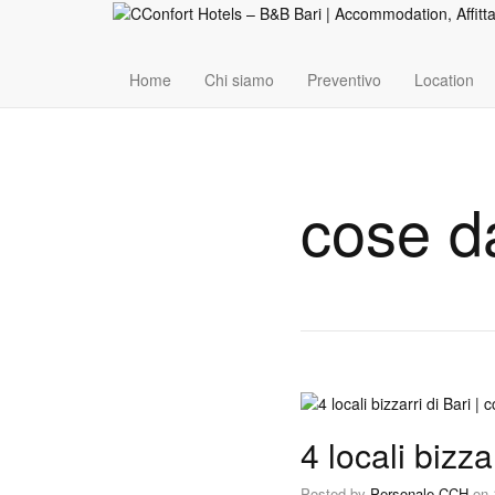
Home
Chi siamo
Preventivo
Location
cose da
4 locali bizza
Posted by
Personale CCH
on