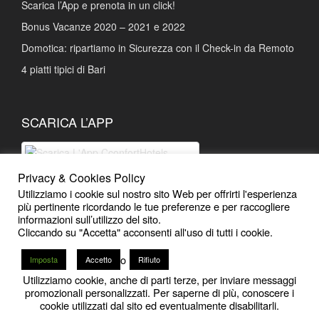
Scarica l’App e prenota in un click!
Bonus Vacanze 2020 – 2021 e 2022
Domotica: ripartiamo in Sicurezza con il Check-in da Remoto
4 piatti tipici di Bari
SCARICA L’APP
Privacy & Cookies Policy
Scarica L'App Prenotazioni facili e
Utilizziamo i cookie sul nostro sito Web per offrirti l'esperienza
Sconti esclusivi
più pertinente ricordando le tue preferenze e per raccogliere
informazioni sull’utilizzo del sito.
Cliccando su "Accetta" acconsenti all'uso di tutti i cookie.
o
Imposta
Accetto
Rifiuto
Utilizziamo cookie, anche di parti terze, per inviare messaggi
12
promozionali personalizzati. Per saperne di più, conoscere i
2020 - 2026
CconfortHotels | Bari
-
Powered by iMB
cookie utilizzati dal sito ed eventualmente disabilitarli.
Open