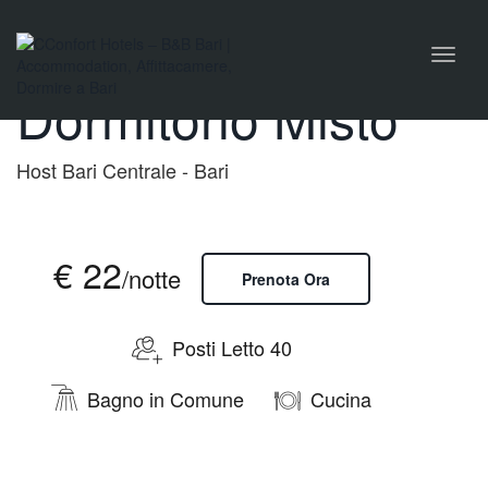
naviga
Letto a Castello in
Toggl
naviga
Dormitorio Misto
Host Bari Centrale - Bari
€ 22
/notte
Prenota Ora
Posti Letto 40
Bagno in Comune
Cucina