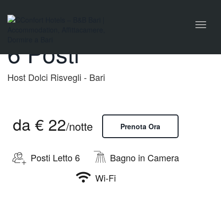
naviga
Dormitorio Misto a
Toggl
naviga
6 Posti
Host Dolci Risvegli - Bari
da € 22
/notte
Prenota Ora
Posti Letto 6
Bagno in Camera
Wi-Fi