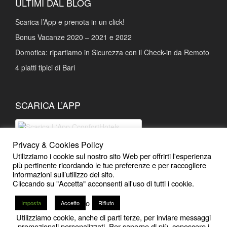
ULTIMI DAL BLOG
Scarica l’App e prenota in un click!
Bonus Vacanze 2020 – 2021 e 2022
Domotica: ripartiamo in Sicurezza con il Check-in da Remoto
4 piatti tipici di Bari
SCARICA L’APP
Privacy & Cookies Policy
Scarica L'App Prenotazioni facili e
Utilizziamo i cookie sul nostro sito Web per offrirti l'esperienza
Sconti esclusivi
più pertinente ricordando le tue preferenze e per raccogliere
informazioni sull’utilizzo del sito.
Cliccando su "Accetta" acconsenti all'uso di tutti i cookie.
o
Imposta
Accetto
Rifiuto
Utilizziamo cookie, anche di parti terze, per inviare messaggi
12
promozionali personalizzati. Per saperne di più, conoscere i