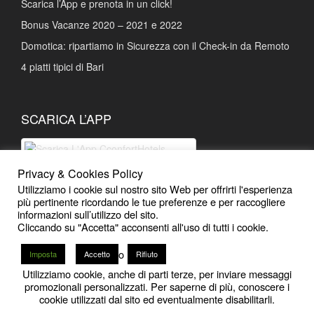
Scarica l’App e prenota in un click!
Bonus Vacanze 2020 – 2021 e 2022
Domotica: ripartiamo in Sicurezza con il Check-in da Remoto
4 piatti tipici di Bari
SCARICA L’APP
Privacy & Cookies Policy
Scarica L'App Prenotazioni facili e
Utilizziamo i cookie sul nostro sito Web per offrirti l'esperienza
Sconti esclusivi
più pertinente ricordando le tue preferenze e per raccogliere
informazioni sull’utilizzo del sito.
Cliccando su "Accetta" acconsenti all'uso di tutti i cookie.
o
Imposta
Accetto
Rifiuto
Utilizziamo cookie, anche di parti terze, per inviare messaggi
12
promozionali personalizzati. Per saperne di più, conoscere i
2020 - 2026
CconfortHotels | Bari
-
Powered by iMB
cookie utilizzati dal sito ed eventualmente disabilitarli.
Open