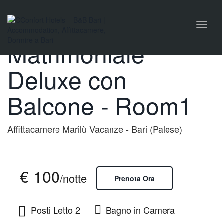
naviga
Camera
Toggl
naviga
Matrimoniale
Deluxe con
Balcone - Room1
Affittacamere Marilù Vacanze - Bari (Palese)
€ 100
/notte
Prenota Ora
Posti Letto 2
Bagno in Camera