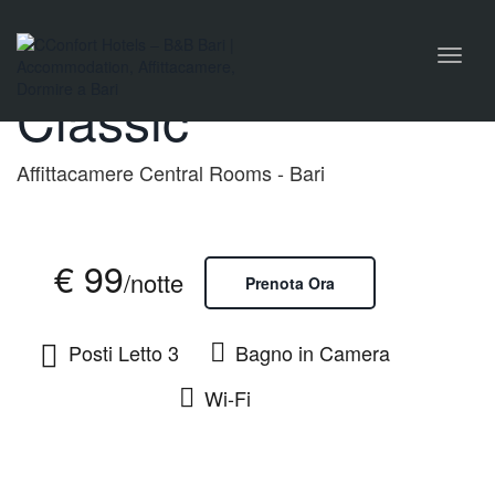
Camera Tripla
Toggl
naviga
Classic
Affittacamere Central Rooms - Bari
€ 99
/notte
Prenota Ora
Posti Letto 3
Bagno in Camera
Wi-Fi