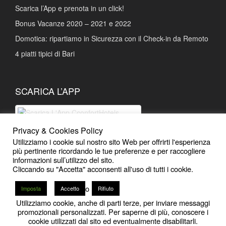
Scarica l’App e prenota in un click!
Bonus Vacanze 2020 – 2021 e 2022
Domotica: ripartiamo in Sicurezza con il Check-in da Remoto
4 piatti tipici di Bari
SCARICA L’APP
Privacy & Cookies Policy
Scarica L'App Prenotazioni facili e
Utilizziamo i cookie sul nostro sito Web per offrirti l'esperienza
Sconti esclusivi
più pertinente ricordando le tue preferenze e per raccogliere
informazioni sull’utilizzo del sito.
Cliccando su "Accetta" acconsenti all'uso di tutti i cookie.
o
Imposta
Accetto
Rifiuto
Utilizziamo cookie, anche di parti terze, per inviare messaggi
12
promozionali personalizzati. Per saperne di più, conoscere i
2020 - 2026
CconfortHotels | Bari
-
Powered by iMB
cookie utilizzati dal sito ed eventualmente disabilitarli.